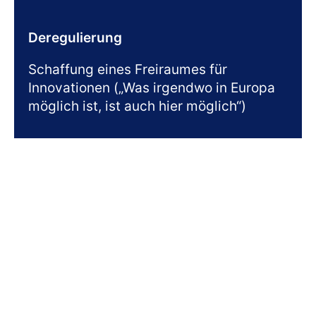
Deregulierung
Schaffung eines Freiraumes für
Innovationen („Was irgendwo in Europa
möglich ist, ist auch hier möglich“)
Flächen
Flächen für F&E-starke Unternehmen,
Gründer und Hochschulen (z. B. im
Hafen)
Zukunftsthemen